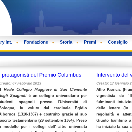
ry Int.
Fondazione
Storia
Premi
Consiglio
I protagonisti del Premio Columbus
Intervento del v
Creato: 07 Febbraio 2013
Creato: 17 Gennaio 
Il
Reale Collegio Maggiore di San Clemente
Alfio Krancic (Fiu
degli Spagnoli
è un collegio universitario per
vignettista de “
studenti spagnoli presso l'Università di
fulminanti intuiz
Bologna, fu voluto dal cardinale Egidio
delle lettere (in
Albornoz (1310-1367) e costruito grazie al suo
regolarità e atten
lascito testamentario (29 settembre 1364). Preso
Giunto bambino a 
a modello per i collegi dell' altre università
ha iniziato la sua c