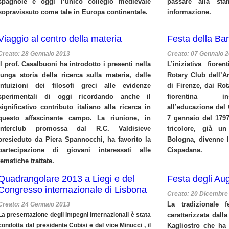
spagnole è oggi l’unico collegio medievale
passare alla sta
sopravissuto come tale in Europa continentale.
informazione.
Viaggio al centro della materia
Festa della Ba
Creato: 28 Gennaio 2013
Creato: 07 Gennaio 
Il prof. Casalbuoni ha introdotto i presenti nella
L’iniziativa fiore
lunga storia della ricerca sulla materia, dalle
Rotary Club dell’Ar
intuizioni dei filosofi greci alle evidenze
di Firenze, dai Rota
sperimentali di oggi ricordando anche il
fiorentina in
significativo contributo italiano alla ricerca in
all’educazione del 
questo affascinante campo. La riunione, in
7 gennaio del 179
interclub promossa dal R.C. Valdisieve
tricolore, già 
presieduto da Piera Spannocchi, ha favorito la
Bologna, divenne l
partecipazione di giovani interessati alle
Cispadana.
tematiche trattate.
Quadrangolare 2013 a Liegi e del
Festa degli Aug
Congresso internazionale di Lisbona
Creato: 20 Dicembre
La tradizionale 
Creato: 24 Gennaio 2013
La presentazione degli impegni internazionali è stata
caratterizzata dal
condotta dal presidente Cobisi e dal vice Minucci , il
Kagliostro che ha 