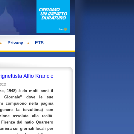
Privacy
ETS
ignettista Alfio Krancic
2013
me, 1948) è da molti anni il
Il Giornale” dove le sue
ioni compaiono nella pagina
 genere la terzultima) con
zione assoluta alla realtà.
Firenze dal natio Quarnero
arriera sui giornali locali per