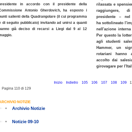
presidente in accordo con il presidente della
rilassata e spensier
Commissione Antonio Gherdovich, ha esposto i
raggiungere,
punti salienti della Quadrangolare (il cui programma
presidente – nel s
è di seguito pubblicato) invitando ad unirsi a quanti
ha sottolineato l'i
hanno già deciso di recarsi a Liegi dal 9 al 12
nell'azione intern
maggio.
Per questo la lotte
agli studenti sal
Hammer, un sign
rotariani hanno 
accolto dai sales
girovagare per l'Ital
Inizio
Indietro
105
106
107
108
109
1
Pagina 110 di 129
ARCHIVIO NOTIZIE
Archivio Notizie
Notizie 09-10