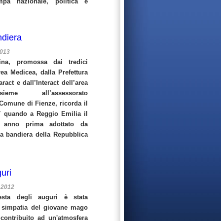
mpa nazionale, politica e
ndiera
2013
ntina, promossa dai tredici
ea Medicea, dalla Prefettura
ract e dall’Interact dell’area
sieme all’assessorato
Comune di Fienze, ricorda il
7 quando a Reggio Emilia il
un anno prima adottato da
a bandiera della Repubblica
uri
 2012
festa degli auguri è stata
la simpatia del giovane mago
contribuito ad un'atmosfera