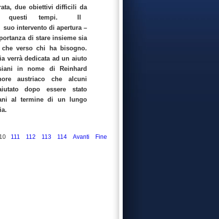
ata, due obiettivi difficili da
 di questi tempi. Il
uo intervento di apertura –
mportanza di stare insieme sia
a che verso chi ha bisogno.
ria verrà dedicata ad un aiuto
esiani in nome di Reinhard
ore austriaco che alcuni
aiutato dopo essere stato
iani al termine di un lungo
ia.
10
111
112
113
114
Avanti
Fine