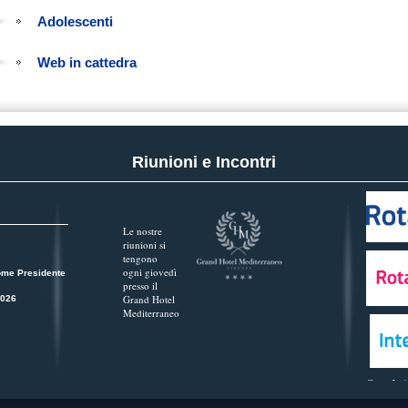
Adolescenti
Web in cattedra
Riunioni e Incontri
Le nostre
riunioni si
tengono
ogni giovedì
ome Presidente
presso il
Grand Hotel
2026
Mediterraneo
Guarda tu