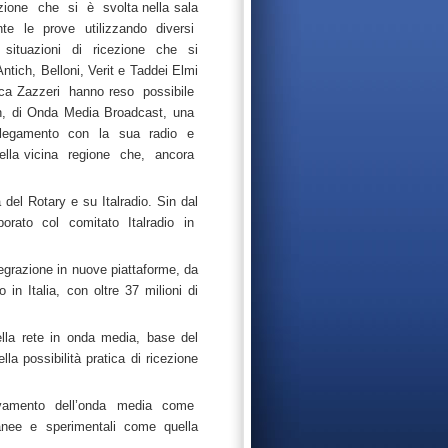
azione che si è svolta nella sala
rante le prove utilizzando diversi
 situazioni di ricezione che si
Antich, Belloni, Verit e Taddei Elmi
uca Zazzeri hanno reso possibile
an, di Onda Media Broadcast, una
ollegamento con la sua radio e
lla vicina regione che, ancora
l Rotary e su Italradio. Sin dal
aborato col comitato Italradio in
tegrazione in nuove piattaforme, da
 in Italia, con oltre 37 milioni di
lla rete in onda media, base del
lla possibilità pratica di ricezione
novamento dell’onda media come
nee e sperimentali come quella