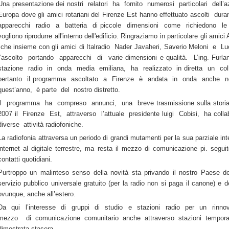
Una presentazione dei nostri relatori ha fornito numerosi particolari dell’
Europa dove gli amici rotariani del Firenze Est hanno effettuato ascolti du
apparecchi radio a batteria di piccole dimensioni come richiedono le
vogliono riprodurre all'interno dell'edificio. Ringraziamo in particolare gli amici 
che insieme con gli amici di Italradio Nader Javaheri, Saverio Meloni e L
l’ascolto portando apparecchi di varie dimensioni e qualità. L’ing. Furl
stazione radio in onda media emiliana, ha realizzato in diretta un c
pertanto il programma ascoltato a Firenze è andata in onda anche ne
quest’anno, è parte del nostro distretto.
Il programma ha compreso annunci, una breve trasmissione sulla storia de
2007 il Firenze Est, attraverso l’attuale presidente luigi Cobisi, ha coll
diverse attività radiofoniche.
La radiofonia attraversa un periodo di grandi mutamenti per la sua parziale in
internet al digitale terrestre, ma resta il mezzo di comunicazione pi. seguito
contatti quotidiani.
Purtroppo un malinteso senso della novità sta privando il nostro Paese de
servizio pubblico universale gratuito (per la radio non si paga il canone) e de
ovunque, anche all’estero.
Da qui l’interesse di gruppi di studio e stazioni radio per un rin
mezzo di comunicazione comunitario anche attraverso stazioni tempora
dimostrata stasera.