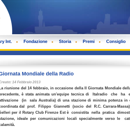
ry Int.
Fondazione
Storia
Premi
Consiglio
Giornata Mondiale della Radio
Creato: 14 Febbraio 2013
La riunione del 14 febbraio, in occasione della II Giornata Mondiale dell
precedente, è stata animata un'equipe tecnica di Italradio che ha
attivazione (in sala Australia) di una stazione di minima potenza in
coordinata dal prof. Filippo Giannetti (socio del R.C. Carrara-Massa) p
Selleri per il Rotary Club Firenze Est è consistita nella pratica dimo
stazione, ideale per comunicazioni locali specialmente verso le cat
calamità.