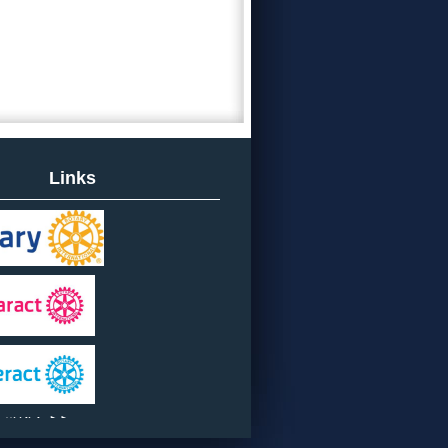
Links
tti i link