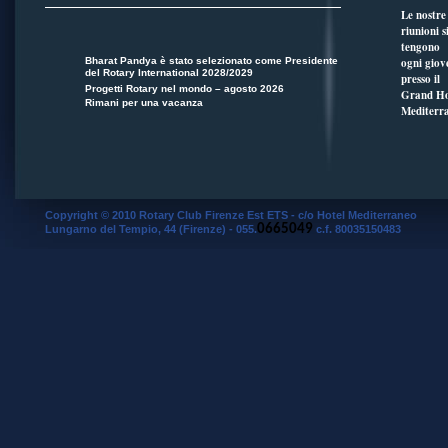
Le nostre
riunioni s
tengono
Bharat Pandya è stato selezionato come Presidente
ogni giov
del Rotary International 2028/2029
presso il
Progetti Rotary nel mondo – agosto 2026
Grand Ho
Rimani per una vacanza
Mediterr
Copyright © 2010 Rotary Club Firenze Est ETS - c/o Hotel Mediterraneo
0665049
Lungarno del Tempio, 44 (Firenze) - 055.
c.f. 80035150483