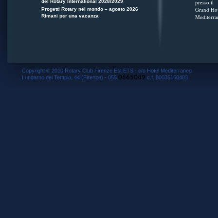
del Rotary International 2028/2029
presso il
Grand Hot
Progetti Rotary nel mondo – agosto 2026
Rimani per una vacanza
Mediterra
Copyright © 2010 Rotary Club Firenze Est ETS - c/o Hotel Mediterraneo
0665049
Lungarno del Tempio, 44 (Firenze) - 055.
c.f. 80035150483