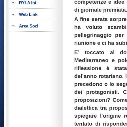
competenze e idee d
RYLA Int.
di giornale premiata
Web Link
A fine serata sorpre
Area Soci
ha voluto scambia
pellegrinaggio per
riunione e ci ha subit
E’ toccato al dott
Mediterraneo e poi
riflessione è stat
del’anno rotariano. 
precedono o lo segu
dei protagonisti. 
proposizioni? Come 
dialettica tra prop
spiegare l'origine 
tentato di risponde