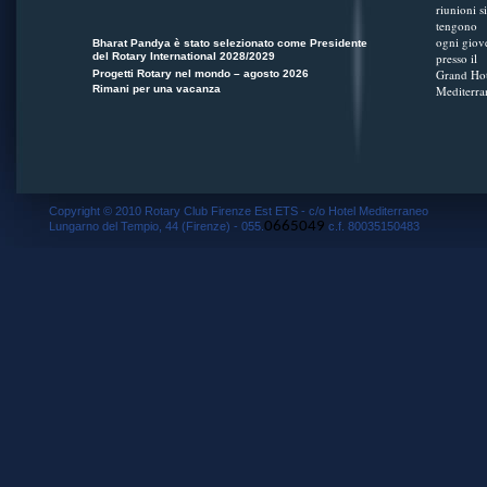
riunioni si
tengono
ogni giov
Bharat Pandya è stato selezionato come Presidente
del Rotary International 2028/2029
presso il
Grand Hot
Progetti Rotary nel mondo – agosto 2026
Rimani per una vacanza
Mediterra
Copyright © 2010 Rotary Club Firenze Est ETS - c/o Hotel Mediterraneo
0665049
Lungarno del Tempio, 44 (Firenze) - 055.
c.f. 80035150483