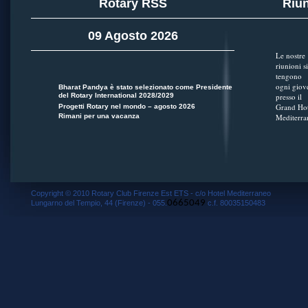
Rotary RSS
Riun
09 Agosto 2026
Le nostre
riunioni si
tengono
ogni giov
Bharat Pandya è stato selezionato come Presidente
del Rotary International 2028/2029
presso il
Grand Hot
Progetti Rotary nel mondo – agosto 2026
Rimani per una vacanza
Mediterra
Copyright © 2010 Rotary Club Firenze Est ETS - c/o Hotel Mediterraneo
0665049
Lungarno del Tempio, 44 (Firenze) - 055.
c.f. 80035150483