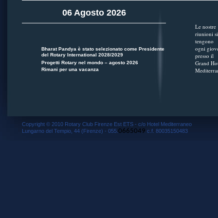
06 Agosto 2026
Le nostre
riunioni si
tengono
ogni giov
Bharat Pandya è stato selezionato come Presidente
del Rotary International 2028/2029
presso il
Grand Hot
Progetti Rotary nel mondo – agosto 2026
Rimani per una vacanza
Mediterra
Copyright © 2010 Rotary Club Firenze Est ETS - c/o Hotel Mediterraneo
0665049
Lungarno del Tempio, 44 (Firenze) - 055.
c.f. 80035150483