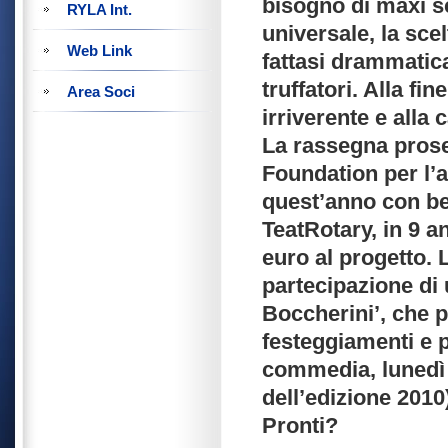
bisogno di maxi 
RYLA Int.
universale, la sce
Web Link
fattasi drammatica 
truffatori. Alla fin
Area Soci
irriverente e alla
La rassegna prose
Foundation per l’
quest’anno con ben
TeatRotary, in 9 
euro al progetto. L
partecipazione di 
Boccherini’, che 
festeggiamenti e p
commedia, lunedì 
dell’edizione 2010
Pronti?