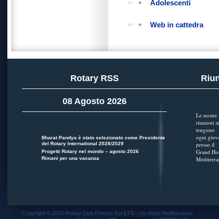
Adolescenti
Web in cattedra
Rotary RSS
Riun
08 Agosto 2026
Le nostre
riunioni si
tengono
ogni giov
Bharat Pandya è stato selezionato come Presidente
del Rotary International 2028/2029
presso il
Grand Hot
Progetti Rotary nel mondo – agosto 2026
Rimani per una vacanza
Mediterra
Copyright © 2010 Rotary Club Firenze Est ETS - c/o Hotel Mediterraneo