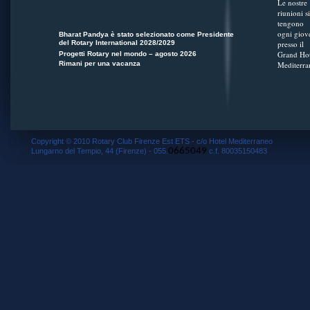
Le nostre
riunioni si
tengono
ogni giov
Bharat Pandya è stato selezionato come Presidente
del Rotary International 2028/2029
presso il
Grand Hot
Progetti Rotary nel mondo – agosto 2026
Rimani per una vacanza
Mediterra
Copyright © 2010 Rotary Club Firenze Est ETS - c/o Hotel Mediterraneo
0665049
Lungarno del Tempio, 44 (Firenze) - 055.
c.f. 80035150483