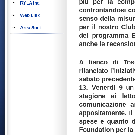
più per la compa
RYLA Int.
confrontandosi co
Web Link
senso della misur
per il nostro Club
Area Soci
del programma En
anche le recension
A fianco di To
rilanciato l’inizia
sabato precedente 
13. Venerdì 9 un
stagione ai let
comunicazione an
appositamente. Il 
spese e quanto d
Foundation per la l