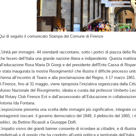
Qui di seguito il comunicato Stampa del Comune di Firenze
L’Unità per immagini. 44 stendardi raccontano, sotto i portici di piazza della Re
che fecero dell’Italia una grande nazione libera e indipendente. Questa mattin
all’educazione Rosa Maria Di Giorgi e del presidente dell'Ente Cassa di Rispa
è stata inaugurata la mostra Risorgimento! che illustra il difficile processo unit
Vienna all’incontro di Teano e alla proclamazione del Regno, il 17 marzo 1861.
A Firenze, fino al 31 maggio, viene riproposta l’iniziativa organizzata dalla Citt
Museo Nazionale del Risorgimento, ideata e curata dal professor Umberto Levr
dal Rotary Club Firenze Est e dall’assessorato all’Educazione in collaborazio
Antonia Ida Fontana.
L’esposizione presenta una scelta delle immagini più significative, integrate co
protagonisti toscani: il governo democratico del 1848, il plebiscito del 1860, i ri
politici, da Bettino Ricasoli a Giuseppe Dolfi.
L’impatto visivo dei grandi banner consente di ricordare ai cittadini, e di illustra
intellettuali e di popolo che ha condotto all’unità politica e territoriale dell’Italia.