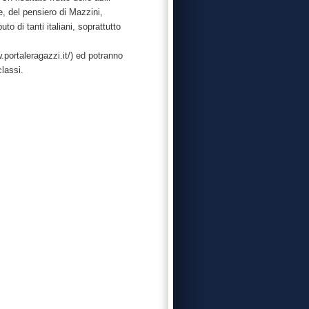
e, del pensiero di Mazzini,
to di tanti italiani, soprattutto
.portaleragazzi.it/) ed potranno
classi.