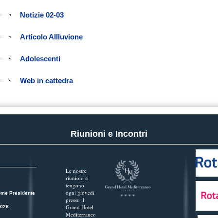
Notizie 02-03
Articolo Allluvione
Adolescenti
Web in cattedra
Riunioni e Incontri
Le nostre
riunioni si
tengono
ogni giovedì
ome Presidente
presso il
Grand Hotel
2026
Mediterraneo