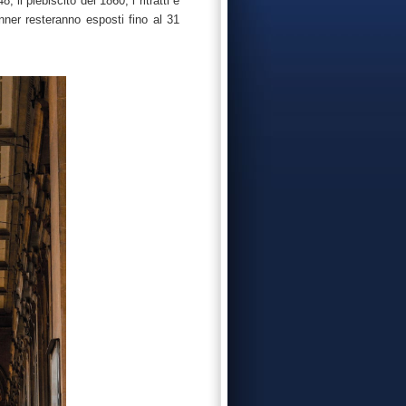
 il plebiscito del 1860, i ritratti e
anner resteranno esposti fino al 31