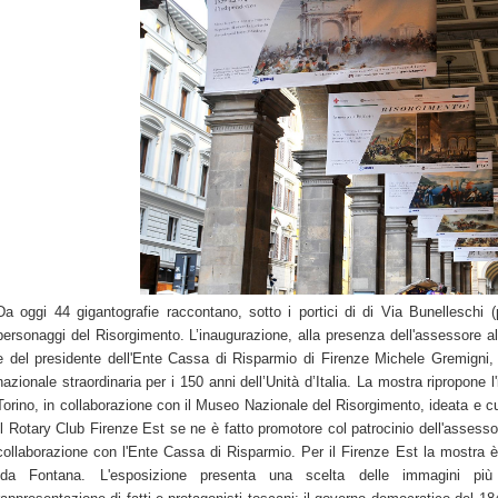
Da oggi 44 gigantografie raccontano, sotto i portici di di Via Bunelleschi 
personaggi del Risorgimento. L’inaugurazione, alla presenza dell'assessore a
e del presidente dell'Ente Cassa di Risparmio di Firenze Michele Gremigni, è
nazionale straordinaria per i 150 anni dell’Unità d’Italia. La mostra ripropone l'
Torino, in collaborazione con il Museo Nazionale del Risorgimento, ideata e c
Il Rotary Club Firenze Est se ne è fatto promotore col patrocinio dell'assess
collaborazione con l'Ente Cassa di Risparmio. Per il Firenze Est la mostra è
Ida Fontana. L'esposizione presenta una scelta delle immagini più s