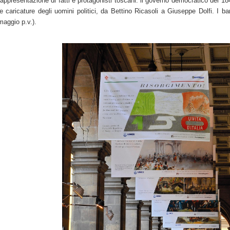
rappresentazione di fatti e protagonisti toscani: il governo democratico del 1848,
le caricature degli uomini politici, da Bettino Ricasoli a Giuseppe Dolfi. I b
maggio p.v.).