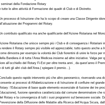
I seminari della Fondazione Rotary
e tutte le altre attività di Formazione dei quadri di Club e di Distretto.
Un processo di Istruzione che ha lo scopo di creare una Classe Dirigente idone
all’attuazione dei Programmi del Rotary.
Un contributo qualificato ma anche qualificante dell’Azione Rotariana nel Mon
Azione Rotariana che unisce sempre più i Club e di conseguenza i Rotariani i
a rendere il Rotary sempre più visibile ed apprezzabile; tutto questo anche a li
come dimostra per esempio la volontà dei Club fiorentini di unire le forze per m
della Bandiera è di tutta l’Area Medicea insieme ad altre iniziative. Valga pe
fiore all’occhiello del Rotary Fi-Est per oltre trenta anni , da quest’anno il Pre
e di tutti gli altri club dell’Area.( spiegare il premio…).
Concludo questo rapido intervento più che altro panoramico, riservando una do
consente ai processi di Alfabetizzazione e di Istruzione di confluire nel grand
Rotary: l’Educazione di base quale elemento essenziale di fusione dei tre proc
Educazione), fusione operativa caratterizzata dal comune denominatore che rapp
del Rotary e la convergenza di tutti i suoi programmi sul benessere sociale. Da
Prevenzione della Diffusione delle Malattie alla Ricerca dell’Acqua Sicura, dall