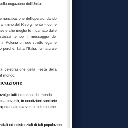
ella negazione dell'Unità.
emancipazione dell'operaio, dando
il cammino del Risorgimento – come
rese e che meglio fu incarnato dalle
o stesso tempo il messaggio del
 in Polonia un suo stretto legame
 perché, fatta l’Italia, fu naturale
la celebrazione della Festa della
nel mondo.
ducazione
olge tutti i rotariani del mondo
ella povertà, in condizioni sanitarie
erpersonale sia verso l’interno che
vitali ed esistenziali di tali popolazioni