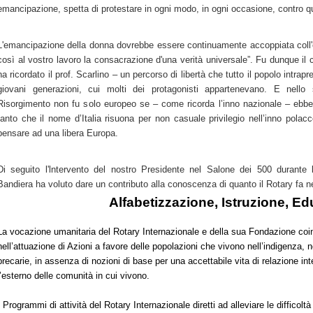
emancipazione, spetta di protestare in ogni modo, in ogni occasione, contro qu
L'emancipazione della donna dovrebbe essere continuamente accoppiata coll'
così al vostro lavoro la consacrazione d'una verità universale”. Fu dunque 
ha ricordato il prof. Scarlino – un percorso di libertà che tutto il popolo intrap
giovani generazioni, cui molti dei protagonisti appartenevano. E nell
Risorgimento non fu solo europeo se – come ricorda l’inno nazionale – ebbe
tanto che il nome d’Italia risuona per non casuale privilegio nell’inno polacco
pensare ad una libera Europa.
Di seguito l'lntervento del nostro Presidente nel Salone dei 500 durante 
Bandiera ha voluto dare un contributo alla conoscenza di quanto il Rotary fa 
Alfabetizzazione, Istruzione, E
La vocazione umanitaria del Rotary Internazionale e della sua Fondazione coinv
nell’attuazione di Azioni a favore delle popolazioni che vivono nell’indigenza, n
precarie, in assenza di nozioni di base per una accettabile vita di relazione int
l’esterno delle comunità in cui vivono.
I Programmi di attività del Rotary Internazionale diretti ad alleviare le difficoltà 