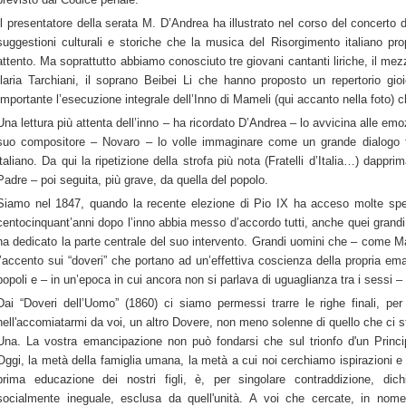
Il presentatore della serata M. D’Andrea ha illustrato nel corso del concerto
suggestioni culturali e storiche che la musica del Risorgimento italiano pr
attento. Ma soprattutto abbiamo conosciuto tre giovani cantanti liriche, il me
Ilaria Tarchiani, il soprano Beibei Li che hanno proposto un repertorio gio
Importante l’esecuzione integrale dell’Inno di Mameli (qui accanto nella foto) 
Una lettura più attenta dell’inno – ha ricordato D’Andrea – lo avvicina alle emozi
suo compositore – Novaro – lo volle immaginare come un grande dialogo tra
italiano. Da qui la ripetizione della strofa più nota (Fratelli d’Italia…) dapp
Padre – poi seguita, più grave, da quella del popolo.
Siamo nel 1847, quando la recente elezione di Pio IX ha acceso molte sper
centocinquant’anni dopo l’inno abbia messo d’accordo tutti, anche quei grandi l
ha dedicato la parte centrale del suo intervento. Grandi uomini che – come Ma
l’accento sui “doveri” che portano ad un’effettiva coscienza della propria e
popoli e – in un’epoca in cui ancora non si parlava di uguaglianza tra i sessi –
Dai “Doveri dell’Uomo” (1860) ci siamo permessi trarre le righe finali, per m
nell'accomiatarmi da voi, un altro Dovere, non meno solenne di quello che ci st
Una. La vostra emancipazione non può fondarsi che sul trionfo d'un Princip
Oggi, la metà della famiglia umana, la metà a cui noi cerchiamo ispirazioni e 
prima educazione dei nostri figli, è, per singolare contraddizione, dichi
socialmente ineguale, esclusa da quell'unità. A voi che cercate, in nome 