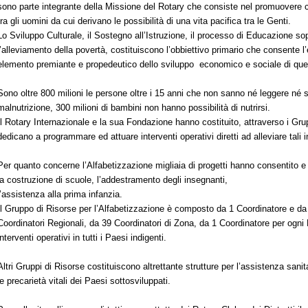
sono parte integrante della Missione del Rotary che consiste nel promuovere c
tra gli uomini da cui derivano le possibilità di una vita pacifica tra le Genti.
Lo Sviluppo Culturale, il Sostegno all’Istruzione, il processo di Educazione so
l’alleviamento della povertà, costituiscono l’obbiettivo primario che consente 
elemento premiante e propedeutico dello sviluppo
economico e sociale di quel
Sono oltre 800 milioni le persone oltre i 15 anni che non sanno né leggere né s
malnutrizione, 300 milioni di bambini non hanno possibilità di nutrirsi.
Il Rotary Internazionale e la sua Fondazione hanno costituito, attraverso i Grup
dedicano a programmare ed attuare interventi operativi diretti ad alleviare tali 
Per quanto concerne l’Alfabetizzazione migliaia di progetti hanno consentito e
la costruzione di scuole, l’addestramento degli insegnanti,
l’assistenza alla prima infanzia.
Il Gruppo di Risorse per l’Alfabetizzazione è composto da 1 Coordinatore e da 
Coordinatori Regionali, da 39 Coordinatori di Zona, da 1 Coordinatore per ogni D
interventi operativi in tutti i Paesi indigenti.
Altri Gruppi di Risorse costituiscono altrettante strutture per l’assistenza sani
le precarietà vitali dei Paesi sottosviluppati.