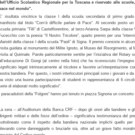
dell’Ufficio Scolastico Regionale per la Toscana e riservato alle scuole,
pace nel mondo”.
E’ risultata vincitrice la classe I della scuola secondaria di primo grad
manifesto dal titolo “Com’è difficile parlare di Pace”. Al secondo posto un
scuola primaria “Tilli” di Castelfiorentino, al terzo Arianna Sarpa della classe 
Fucecchio con la poesia “Il Nostro Tricolore”, quarto premio per una “intervi
Mariotti della classe I della scuola “Paoli” di Signa. Il premio consiste in alc
visita guidata al monumento del Milite Ignoto, al Museo del Risorgimento, al
visita al Quirinale. Parole particolarmente sentite per l’iniziativa del Rotary
all’educazione Di Giorgi (al centro nella foto) che ha riconosciuto l’impegno 
significato legati intrinsecamente al tricolore e favorire un’interpretazione co
nostra bandiera. Per questo, i nostri interlocutori principali sono i giovani e d
ha visto una buona partecipazione di studenti in rappresentanza di 6 circoli 
serie di elaborati molto significativi”.
I paracadutisti della “Folgore” hanno poi tenuto in piazza Signoria un concerto 
La sera – all’Auditorium della Banca CRF – dopo gli onori alle bandiere e gli 
dirigenti militari e delle forze dell’ordine – significativa testimonianza del 
sottolineato come il rispetto della bandiera nazionale implichi quello per
rilevando come danneggiarle o bruciarle sia, oltre ad un grave fatto moral
previsto dal Codice penale.