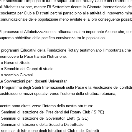
Per sollecitare l’impegno di tutti e soprattutto dei Rotary Club e dei Distretti 
all’Alfabetizzazione, mentre l’8 Settembre ricorre la Giornata Internazionale de
coscienza per Club e Distretti perché partecipino alle attività di intervento mir
comunicazionale delle popolazione meno evolute e la loro conseguente possibilità
Al processo di Alfabetizzazione si affianca un’altra importante Azione che, come
supremo obbiettivo della pacifica convivenza tra le popolazioni.
I programmi Educativi della Fondazione Rotary testimoniano l’importanza che i
promuovere la Pace tramite l’Istruzione.
Le Borse di Studio
Lo Scambio dei Gruppi di studio
Lo scambio Giovani
Le Sovvenzioni per i docenti Universitari
Il Programma degli Studi Internazionali sulla Pace e la Risoluzione dei conflitti
costituiscono mezzi operativi verso l’esterno della struttura rotariana,
mentre sono diretti verso l’interno della nostra struttura:
I Seminari di Istruzione dei Presidenti dei Rotary Club ( SIPE)
I Seminari di Istruzione dei Governatori Eletti (SIGE)
I Seminari di Istruzione della Squadra Distrettuale
I seminari di Istruzione degli Istruttori di Club e dei Distretti