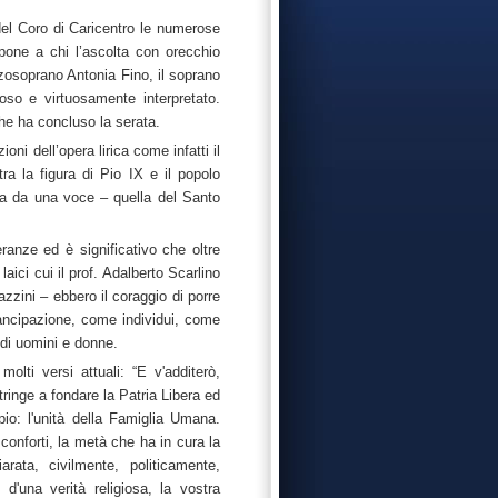
 del Coro di Caricentro le numerose
opone a chi l’ascolta con orecchio
zzosoprano Antonia Fino, il soprano
ioso e virtuosamente interpretato.
che ha concluso la serata.
oni dell’opera lirica come infatti il
 la figura di Pio IX e il popolo
rima da una voce – quella del Santo
anze ed è significativo che oltre
aici cui il prof. Adalberto Scarlino
zzini – ebbero il coraggio di porre
mancipazione, come individui, come
 di uomini e donne.
olti versi attuali: “E v'additerò,
ringe a fondare la Patria Libera ed
io: l'unità della Famiglia Umana.
conforti, la metà che ha in cura la
arata, civilmente, politicamente,
d'una verità religiosa, la vostra