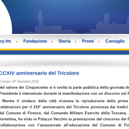
ry Int.
Fondazione
Storia
Premi
Consiglio
CCXIV anniversario del Tricolore
Creato: 07 Gennaio 2011
Nel salone dei Cinquecento si è svolta la parte pubblica della giornata d
Presidente è intervenuto durante la manifestazione con un discorso sul
, Mentre il sindaco della città riceveva la riproduzione della prim
celebrazioni per il 214° anniversario del Tricolore promossa dai tredic
dal Comune di Firenze, dal Comando Militare Esercito della Toscana, da
fiorentina, ha visto in Palazzo Vecchio la premiazione del concorso dei 
collaborazione con l’assessorato all’educazione del Comune di Fi