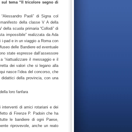
 sul tema “Il tricolore segno di
o “Alessandro Paoli” di Signa col
 manifesto della classe V A della
V della scuola primaria “Collodi” di
sta impossibile” realizzata da Ada
uni i-pad e in un viaggio a Roma con
 Museo delle Bandiere ed eventuale
 sono state espresse dall’assessore
a “riattualizzare il messaggio e il
rretta dei valori che si legano alla
a qui nasce l’idea del concorso, che
didattici della provincia, con una
della loro fanfara
interventi di amici rotariani e dei
prefetto di Firenze P. Padoin che ha
 tutte le bandiere di ogni Paese,
mente riprovevole, anche un reato