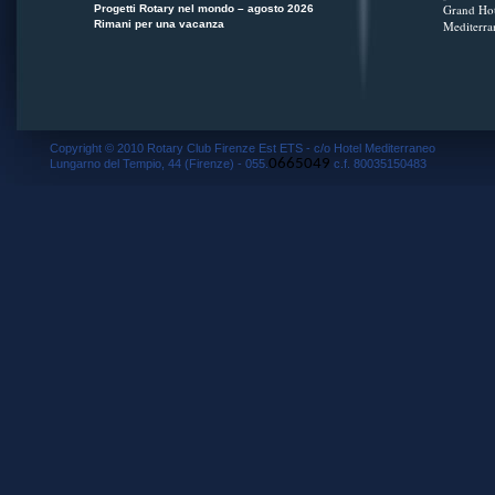
Grand Hot
Progetti Rotary nel mondo – agosto 2026
Rimani per una vacanza
Mediterra
Copyright © 2010 Rotary Club Firenze Est ETS - c/o Hotel Mediterraneo
0665049
Lungarno del Tempio, 44 (Firenze) - 055.
c.f. 80035150483