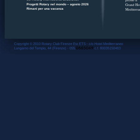
Grand Hot
Progetti Rotary nel mondo – agosto 2026
Rimani per una vacanza
Mediterra
Copyright © 2010 Rotary Club Firenze Est ETS - c/o Hotel Mediterraneo
0665049
Lungarno del Tempio, 44 (Firenze) - 055.
c.f. 80035150483