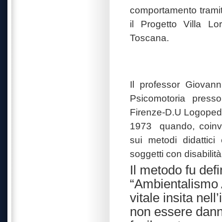
comportamento tramite
il Progetto Villa Lo
Toscana.
I
l professor Giovann
Psicomotoria presso
Firenze-D.U Logopedi
1973
quando, coinvo
sui metodi didattic
soggetti con disabilità
Il metodo fu def
“Ambientalismo A
vitale insita nell
non essere danne