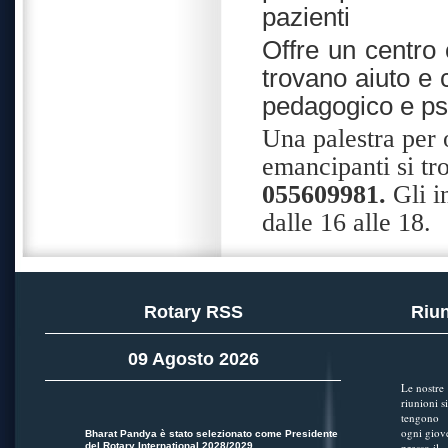
pazienti
Offre un centro 
trovano aiuto e 
pedagogico e ps
Una palestra per o
emancipanti si tr
055609981.
Gli i
dalle 16 alle 18.
Rotary RSS
Riun
09 Agosto 2026
Le nostre
riunioni si
tengono
ogni giov
Bharat Pandya è stato selezionato come Presidente
del Rotary International 2028/2029
presso il