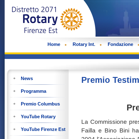
Home
Rotary Int.
Fondazione
Premio Testi
News
Programma
Premio Columbus
Pr
YouTube Rotary
La Commissione pres
YouTube Firenze Est
Failla e Bino Bini h
2004 l’Associazione P