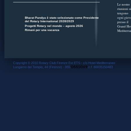
Le nostre
riunioni si
tengono
ogni giov
Bharat Pandya è stato selezionato come Presidente
del Rotary International 2028/2029
presso il
Grand Hot
Progetti Rotary nel mondo – agosto 2026
Rimani per una vacanza
Mediterra
Copyright © 2010 Rotary Club Firenze Est ETS - c/o Hotel Mediterraneo
0665049
Lungarno del Tempio, 44 (Firenze) - 055.
c.f. 80035150483