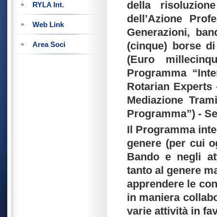
della risoluzion
RYLA Int.
dell’Azione Prof
Web Link
Generazioni, ban
(cinque) borse di
Area Soci
(Euro millecinq
Programma “Inter
Rotarian Experts 
Mediazione Tramit
Programma”) - Se
Il Programma inten
genere (per cui o
Bando e negli at
tanto al genere ma
apprendere le cono
in maniera collabo
varie attività in f