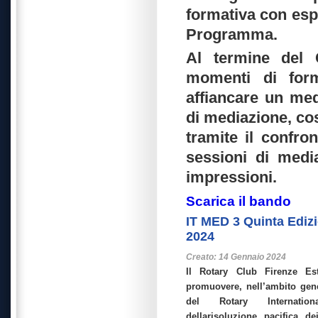
formativa con esp
Programma.
Al termine del C
momenti di for
affiancare un med
di mediazione, cos
tramite il confron
sessioni di medi
impressioni.
Scarica il bando
IT MED 3 Quinta Ediz
2024
Creato: 14 Gennaio 2024
Il Rotary Club Firenze Es
promuovere, nell’ambito gene
del Rotary Internatio
dellarisoluzione pacifica dei