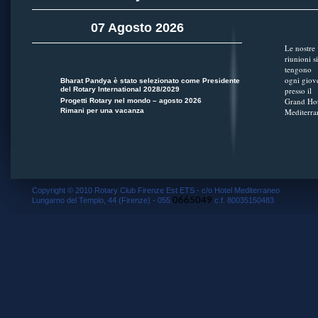
07 Agosto 2026
Le nostre
riunioni si
tengono
ogni giov
Bharat Pandya è stato selezionato come Presidente
del Rotary International 2028/2029
presso il
Grand Hot
Progetti Rotary nel mondo – agosto 2026
Rimani per una vacanza
Mediterra
Copyright © 2010 Rotary Club Firenze Est ETS - c/o Hotel Mediterraneo
0665049
Lungarno del Tempio, 44 (Firenze) - 055.
c.f. 80035150483