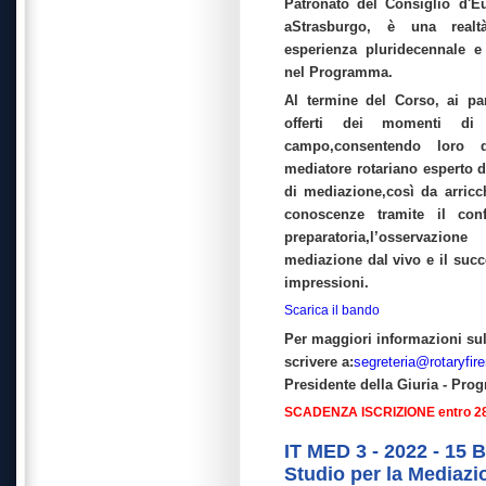
Patronato del Consiglio d'
aStrasburgo, è una realt
esperienza pluridecennale e
nel Programma.
Al termine del Corso, ai pa
offerti dei momenti di 
campo,consentendo loro d
mediatore rotariano esperto d
di mediazione,così da arricch
conoscenze tramite il conf
preparatoria,l’osservazion
mediazione dal vivo e il suc
impressioni.
Scarica il bando
Per maggiori informazioni su
scrivere a:
segreteria@rotaryfire
Presidente della Giuria - Pro
SCADENZA ISCRIZIONE entro 28
IT MED 3 - 2022 - 15 B
Studio per la Mediazi