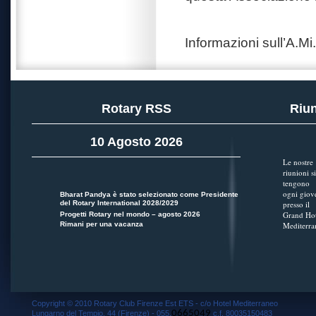
Informazioni sull’A.Mi
Rotary RSS
Riun
10 Agosto 2026
Le nostre
riunioni si
tengono
ogni giov
Bharat Pandya è stato selezionato come Presidente
del Rotary International 2028/2029
presso il
Grand Hot
Progetti Rotary nel mondo – agosto 2026
Rimani per una vacanza
Mediterra
Copyright © 2010 Rotary Club Firenze Est ETS - c/o Hotel Mediterraneo
0665049
Lungarno del Tempio, 44 (Firenze) - 055.
c.f. 80035150483