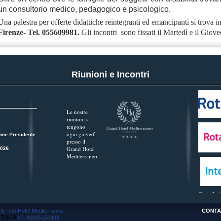
un consultorio medico, pedagogico e psicologico.
Una palestra per offerte didattiche reintegranti ed emancipanti si trova i
Firenze- Tel. 055609981.
Gli incontri
sono fissati il Martedì e il Giove
Riunioni e Incontri
Le nostre
riunioni si
tengono
ogni giovedì
ome Presidente
presso il
Grand Hotel
2026
Mediterraneo
Guarda tu
S - c/o Hotel Mediterraneo
CONTA
65049
c.f. 80035150483