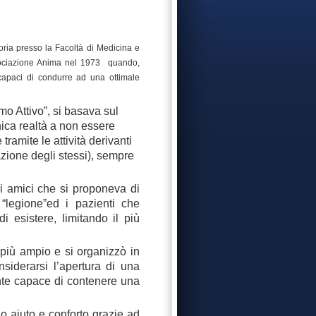
oria presso la Facoltà di Medicina e
sociazione Anima nel 1973
quando,
i capaci di condurre ad una ottimale
mo Attivo”, si basava sul
unica realtà a non essere
tramite le attività derivanti
azione degli stessi), sempre
di amici che si proponeva di
 “legione”ed i pazienti che
 esistere, limitando il più
a più ampio e si organizzò in
siderarsi l’apertura di una
ente capace di contenere una
no aiuto e conforto grazie ad