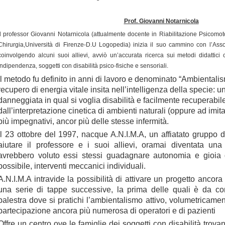
Prof. Giovanni Notarnicola
l professor Giovanni Notarnicola (attualmente docente in Riabilitazione Psicomot
Chirurgia,Università di Firenze-D.U Logopedia) inizia il suo cammino con l’As
coinvolgendo alcuni suoi allievi, avviò un’accurata ricerca sui metodi didattic
indipendenza, soggetti con disabilità psico-fisiche e sensoriali.
Il metodo fu definito in anni di lavoro e denominato “Ambientalis
recupero di energia vitale insita nell’intelligenza della specie: 
danneggiata in qual si voglia disabilità e facilmente recuperabile 
dall’interpretazione cinetica di ambienti naturali (oppure ad imit
più impegnativi, ancor più delle stesse infermità.
Il 23 ottobre del 1997, nacque A.N.I.M.A, un affiatato gruppo 
aiutare il professore e i suoi allievi, oramai diventata una
avrebbero voluto essi stessi guadagnare autonomia e gioia di
possibile, interventi meccanici individuali.
A.N.I.M.A intravide la possibilità di attivare un progetto ancor
una serie di tappe successive, la prima delle quali è da con
palestra dove si pratichi l’ambientalismo attivo, volumetricam
partecipazione ancora più numerosa di operatori e di pazienti
Offre un centro ove le famiglie dei soggetti con disabilità trova