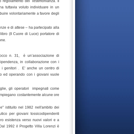
o regolamento del Testimonianza. Il
 tuttavia voluto individuare in un
ibuire volontariamente a favore degli
nze e di attese – ha partecipato alla
ibro (Il Cuore di Luce) portatore di
one.
rocco n. 31,
è un’associazione di
dipendenza, in collaborazione con i
i genitori .
E’ anche un centro di
ndo ed operando con i giovani vuole
lie, gli operatori
impegnati come
impiegano costantemente alcune ore
 istituito nel 1982 nell'am­bito dei
tico per giovani tossicodipendenti
loro esistenza verso nuovi valori e a
Dal 1992 il Progetto Villa Lorenzi è