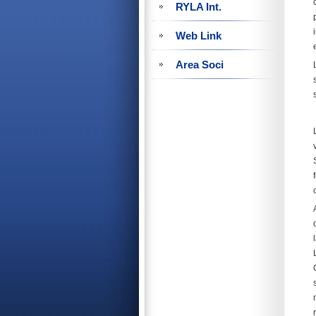
RYLA Int.
Web Link
Area Soci