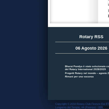
Rotary RSS
06 Agosto 2026
Bharat Pandya è stato selezionato c
del Rotary International 2028/2029
Progetti Rotary nel mondo – agosto 
Rimani per una vacanza
Copyright © 2010 Rotary Club Firenze Est ET
06
Lungarno del Tempio, 44 (Firenze) - 055.