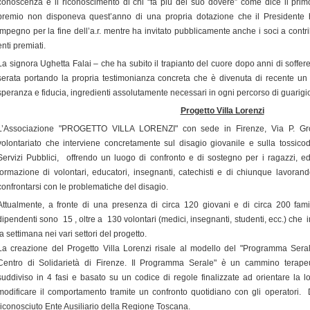
conoscenza e il riconoscimento di chi “fa più del suo dovere” come dice il prim
premio non disponeva quest’anno di una propria dotazione che il Presidente ha
impegno per la fine dell’a.r. mentre ha invitato pubblicamente anche i soci a contr
enti premiati.
La signora Ughetta Falai – che ha subito il trapianto del cuore dopo anni di soffere
serata portando la propria testimonianza concreta che è divenuta di recente un l
speranza e fiducia, ingredienti assolutamente necessari in ogni percorso di guarigi
Progetto Villa Lorenzi
L’Associazione "PROGETTO VILLA LORENZI" con sede in Firenze, Via P. G
volontariato che interviene concretamente sul disagio giovanile e sulla tossico
Servizi Pubblici,
offrendo un luogo di confronto e di sostegno per i ragazzi, ed 
formazione di volontari, educatori, insegnanti, catechisti e di chiunque lavora
confrontarsi con le problematiche del disagio.
Attualmente, a fronte di una presenza di circa 120 giovani e di circa 200 famig
dipendenti sono
15 , oltre a
130 volontari (medici, insegnanti, studenti, ecc.) che
la settimana nei vari settori del progetto.
La c
reazione del Progetto Villa Lorenzi risale al modello del "Programma Serale"
Centro di Solidarietà di Firenze. Il Pro­gramma Serale" è un cammino terapeu
suddiviso in 4 fasi e ba­sato su un codice di regole finalizzate ad orienta­re la 
modifica­re il comportamento tramite un confronto quotidia­no con gli operatori.
riconosciuto Ente Ausiliario della Regione Toscana.