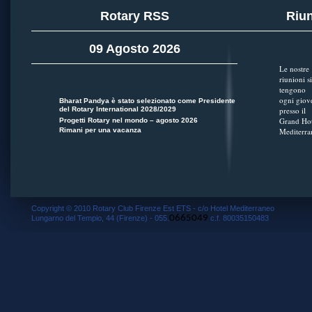
Rotary RSS
Riun
09 Agosto 2026
Le nostre
riunioni si
tengono
ogni giov
Bharat Pandya è stato selezionato come Presidente
del Rotary International 2028/2029
presso il
Grand Hot
Progetti Rotary nel mondo – agosto 2026
Rimani per una vacanza
Mediterra
Copyright © 2010 Rotary Club Firenze Est ETS - c/o Hotel Mediterraneo
0665049
Lungarno del Tempio, 44 (Firenze) - 055.
c.f. 80035150483