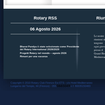
Rotary RSS
Riun
06 Agosto 2026
Le nostre
riunioni si
tengono
ogni giov
Bharat Pandya è stato selezionato come Presidente
del Rotary International 2028/2029
presso il
Grand Hot
Progetti Rotary nel mondo – agosto 2026
Rimani per una vacanza
Mediterra
Copyright © 2010 Rotary Club Firenze Est ETS - c/o Hotel Mediterraneo
0665049
Lungarno del Tempio, 44 (Firenze) - 055.
c.f. 80035150483