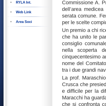
Commissione A. Pr
RYLA Int.
dell’area medicea
Web Link
serata comune. Fer
per le scelte compi
Area Soci
Un premio a chi r
ic
che ha unito le pa
consiglio comunale
nella scoperta 
cinquecentesimo ann
nome del Comitato 
tra i due grandi na
La prof. Maraschio
Crusca che presiede
e difficile per la d
Maracchi ha guardat
che si confronta c