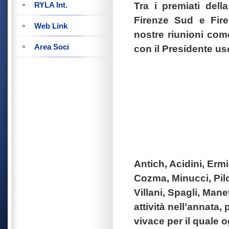
Tra i premiati del
RYLA Int.
Firenze Sud e Fir
Web Link
nostre riunioni come
Area Soci
con il Presidente us
Antich, Acidini, Ermi
Cozma, Minucci, Pil
Villani, Spagli, Man
attività nell’annata
vivace per il quale o