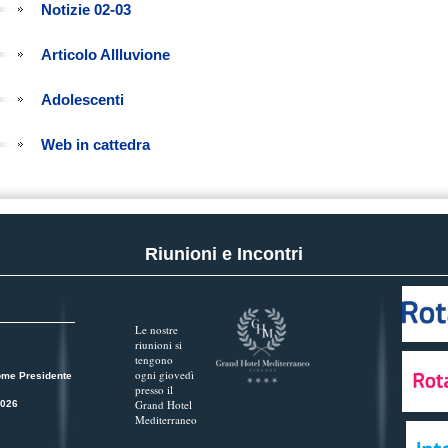
Notizie 02-03
Articolo Allluvione
Adolescenti
Web in cattedra
Riunioni e Incontri
Le nostre
riunioni si
tengono
ogni giovedì
ome Presidente
presso il
Grand Hotel
2026
Mediterraneo