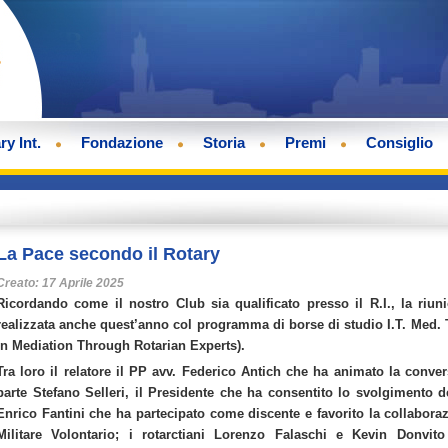
ry Int.
Fondazione
Storia
Premi
Consiglio
La Pace secondo il Rotary
Creato: 17 Aprile 2025
Ricordando come il nostro Club sia qualificato presso il R.I., la riun
realizzata anche quest’anno col programma di borse di studio I.T. Med. T.
in Mediation Through Rotarian Experts).
Tra loro il relatore il PP avv. Federico Antich che ha animato la conv
parte Stefano Selleri, il Presidente che ha consentito lo svolgimento 
Enrico Fantini che ha partecipato come discente e favorito la collabor
Militare Volontario; i rotarctiani Lorenzo Falaschi e Kevin Donvi