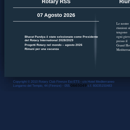
Rotary RSS
Riun
07 Agosto 2026
Le nostre
riunioni si
tengono
ogni giov
Bharat Pandya è stato selezionato come Presidente
del Rotary International 2028/2029
presso il
Grand Hot
Progetti Rotary nel mondo – agosto 2026
Rimani per una vacanza
Mediterra
Copyright © 2010 Rotary Club Firenze Est ETS - c/o Hotel Mediterraneo
0665049
Lungarno del Tempio, 44 (Firenze) - 055.
c.f. 80035150483