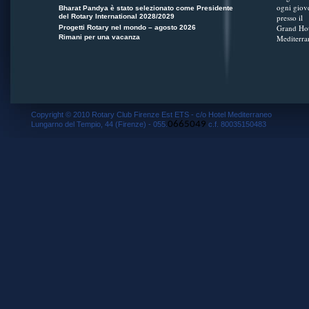
ogni giov
Bharat Pandya è stato selezionato come Presidente
del Rotary International 2028/2029
presso il
Grand Hot
Progetti Rotary nel mondo – agosto 2026
Rimani per una vacanza
Mediterra
Copyright © 2010 Rotary Club Firenze Est ETS - c/o Hotel Mediterraneo
0665049
Lungarno del Tempio, 44 (Firenze) - 055.
c.f. 80035150483