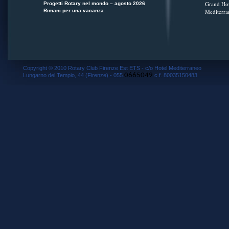
Grand Hot
Progetti Rotary nel mondo – agosto 2026
Rimani per una vacanza
Mediterra
Copyright © 2010 Rotary Club Firenze Est ETS - c/o Hotel Mediterraneo
0665049
Lungarno del Tempio, 44 (Firenze) - 055.
c.f. 80035150483