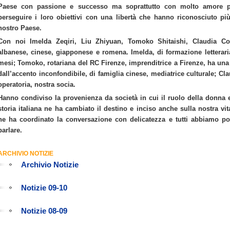
Paese con passione e successo ma soprattutto con molto amore pe
perseguire i loro obiettivi con una libertà che hanno riconosciuto più
nostro Paese.
Con noi Imelda Zeqiri, Liu Zhiyuan, Tomoko Shitaishi, Claudia Coz
albanese, cinese, giapponese e romena. Imelda, di formazione lettera
mesi; Tomoko, rotariana del RC Firenze, imprenditrice a Firenze, ha una
dall’accento inconfondibile, di famiglia cinese, mediatrice culturale; Cl
operatoria, nostra socia.
Hanno condiviso la provenienza da società in cui il ruolo della donna e
storia italiana ne ha cambiato il destino e inciso anche sulla nostra vi
ne ha coordinato la conversazione con delicatezza e tutti abbiamo pot
parlare.
ARCHIVIO NOTIZIE
Archivio Notizie
Notizie 09-10
Notizie 08-09