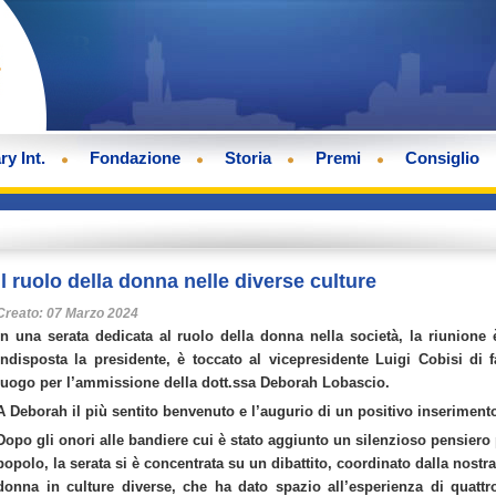
ry Int.
Fondazione
Storia
Premi
Consiglio
Il ruolo della donna nelle diverse culture
Creato: 07 Marzo 2024
In una serata dedicata al ruolo della donna nella società, la riunione
Indisposta la presidente, è toccato al vicepresidente Luigi Cobisi di 
luogo per l’ammissione della dott.ssa Deborah Lobascio.
A Deborah il più sentito benvenuto e l’augurio di un positivo inserimento
Dopo gli onori alle bandiere cui è stato aggiunto un silenzioso pensiero pe
popolo, la serata si è concentrata su un dibattito, coordinato dalla nostra
donna in culture diverse, che ha dato spazio all’esperienza di quatt