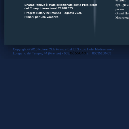
tengono
ogni giov
Bharat Pandya è stato selezionato come Presidente
del Rotary International 2028/2029
presso il
Grand Hot
Progetti Rotary nel mondo – agosto 2026
Rimani per una vacanza
Mediterra
Copyright © 2010 Rotary Club Firenze Est ETS - c/o Hotel Mediterraneo
0665049
Lungarno del Tempio, 44 (Firenze) - 055.
c.f. 80035150483