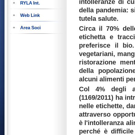
intolleranze di c
RYLA Int.
della pandemia: s
Web Link
tutela salute.
Circa il 70% dell
Area Soci
etichetta e tracc
preferisce il bio
vegetariani, mang
ristorazione men
della popolazione
alcuni alimenti per
Col 4% degli ad
(1169/2011) ha int
nelle etichette, da
attraverso opportu
è l'intolleranza a
perché è difficil