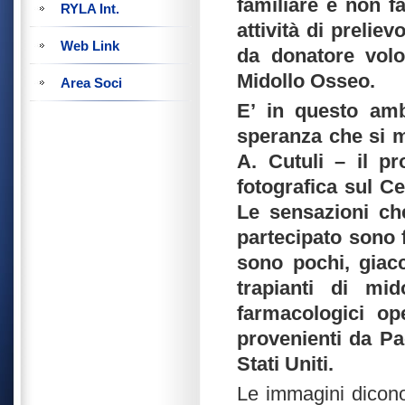
familiare e non fa
RYLA Int.
attività di prelie
Web Link
da donatore volo
Midollo Osseo.
Area Soci
E’ in questo amb
speranza che si m
A. Cutuli – il p
fotografica sul Ce
Le sensazioni ch
partecipato sono 
sono pochi, giac
trapianti di mido
farmacologici ope
provenienti da Pa
Stati Uniti.
Le immagini dicono