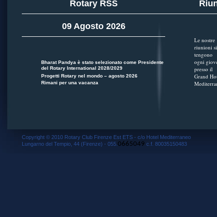
Rotary RSS
Riun
09 Agosto 2026
Le nostre
riunioni si
tengono
ogni giov
Bharat Pandya è stato selezionato come Presidente
del Rotary International 2028/2029
presso il
Grand Hot
Progetti Rotary nel mondo – agosto 2026
Rimani per una vacanza
Mediterra
Copyright © 2010 Rotary Club Firenze Est ETS - c/o Hotel Mediterraneo
0665049
Lungarno del Tempio, 44 (Firenze) - 055.
c.f. 80035150483