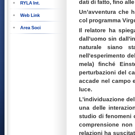
dati di fatto, fino al
RYLA Int.
Un’avventura che ha
Web Link
col programma Virgo, 
Area Soci
Il relatore ha spie
dall’uomo sin dall’in
naturale siano sta
nell’esperimento de
mela) finché Einst
perturbazioni del 
accade nel campo el
luce.
L’individuazione de
una delle interazi
studio di fenomeni 
comprensione non è
relazioni ha suscita