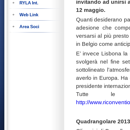
invitando ad unirsi 
RYLA Int.
12 maggio.
Web Link
Quanti desiderano par
Area Soci
adesione che compo
versarsi al più pres
in Belgio come antici
E’ invece Lisbona la 
svolgerà nel fine se
sottolineato l’atmosf
averlo in Europa. Ha q
presidente internazio
Tutte le i
http://www.riconventio
Quadrangolare 2013 n