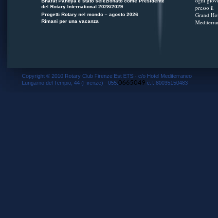
ogni giov
Bharat Pandya è stato selezionato come Presidente
del Rotary International 2028/2029
presso il
Grand Hot
Progetti Rotary nel mondo – agosto 2026
Rimani per una vacanza
Mediterra
Copyright © 2010 Rotary Club Firenze Est ETS - c/o Hotel Mediterraneo
0665049
Lungarno del Tempio, 44 (Firenze) - 055.
c.f. 80035150483