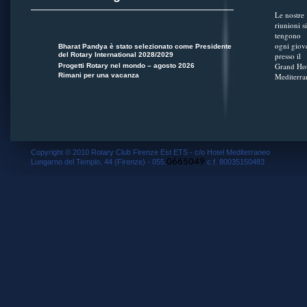
Le nostre
riunioni si
tengono
ogni giov
Bharat Pandya è stato selezionato come Presidente
del Rotary International 2028/2029
presso il
Grand Hot
Progetti Rotary nel mondo – agosto 2026
Rimani per una vacanza
Mediterra
Copyright © 2010 Rotary Club Firenze Est ETS - c/o Hotel Mediterraneo
0665049
Lungarno del Tempio, 44 (Firenze) - 055.
c.f. 80035150483