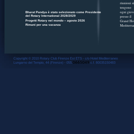
riunioni si
tengono
ogni giov
Bharat Pandya è stato selezionato come Presidente
del Rotary International 2028/2029
presso il
Grand Hot
Progetti Rotary nel mondo – agosto 2026
Rimani per una vacanza
Mediterra
Copyright © 2010 Rotary Club Firenze Est ETS - c/o Hotel Mediterraneo
0665049
Lungarno del Tempio, 44 (Firenze) - 055.
c.f. 80035150483