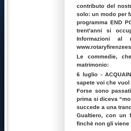
contributo del nostr
solo: un modo per far
programma END POL
trent’anni si occ
Informazioni a
www.rotaryfirenzeest
Le commedie, che
matrimonio:
6 luglio - ACQUAI
sapete voi che vuol 
Forse sono passat
prima si diceva “mog
succede a una tranqu
Gualtiero, con un f
finchè non gli vien