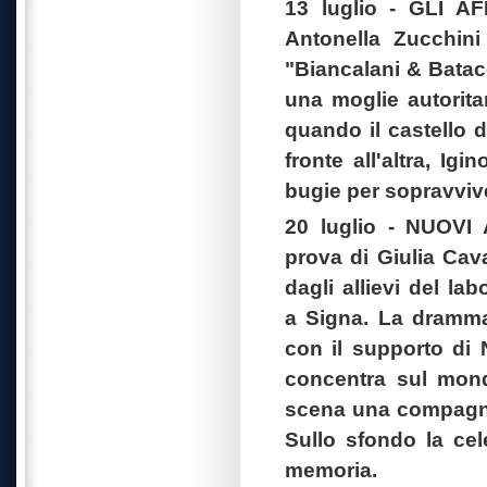
13 luglio - GLI A
Antonella Zucchini 
"Biancalani & Batac
una moglie autorita
quando il castello d
fronte all'altra, Ig
bugie per sopravviv
20 luglio - NUO
prova di Giulia Cav
dagli allievi del
lab
a
Signa. La dramma
con il supporto di N
concentra sul mond
scena una compagnia
Sullo sfondo la
cel
memoria.