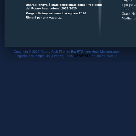
ogni giov
Bharat Pandya è stato selezionato come Presidente
del Rotary International 2028/2029
presso il
Grand Hot
Progetti Rotary nel mondo – agosto 2026
Rimani per una vacanza
Mediterra
Copyright © 2010 Rotary Club Firenze Est ETS - c/o Hotel Mediterraneo
0665049
Lungarno del Tempio, 44 (Firenze) - 055.
c.f. 80035150483