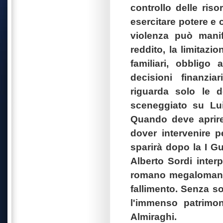
controllo delle ri
esercitare potere e c
violenza può manife
reddito, la limitazi
familiari, obbligo
decisioni finanzi
riguarda solo le d
sceneggiato su Lui
Quando deve aprire 
dover intervenire p
sparirà dopo la I Gu
Alberto Sordi inter
romano megalomane 
fallimento. Senza so
l'immenso patrimon
Almiraghi.