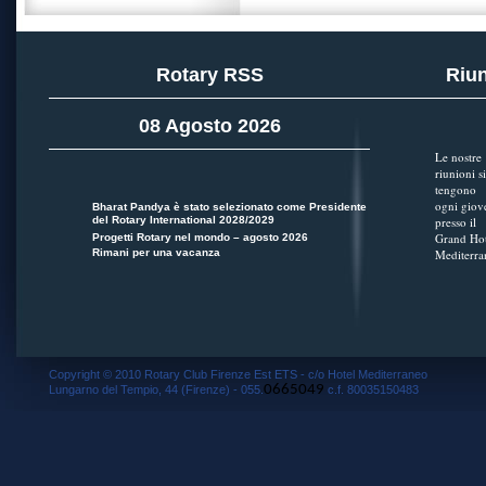
Rotary RSS
Riun
08 Agosto 2026
Le nostre
riunioni si
tengono
ogni giov
Bharat Pandya è stato selezionato come Presidente
del Rotary International 2028/2029
presso il
Grand Hot
Progetti Rotary nel mondo – agosto 2026
Rimani per una vacanza
Mediterra
Copyright © 2010 Rotary Club Firenze Est ETS - c/o Hotel Mediterraneo
0665049
Lungarno del Tempio, 44 (Firenze) - 055.
c.f. 80035150483