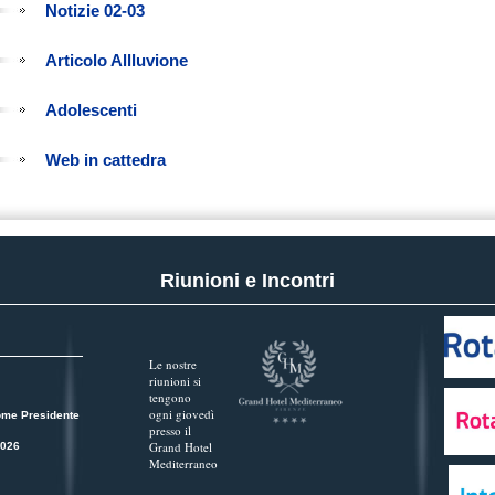
Notizie 02-03
Articolo Allluvione
Adolescenti
Web in cattedra
Riunioni e Incontri
Le nostre
riunioni si
tengono
ogni giovedì
ome Presidente
presso il
Grand Hotel
2026
Mediterraneo