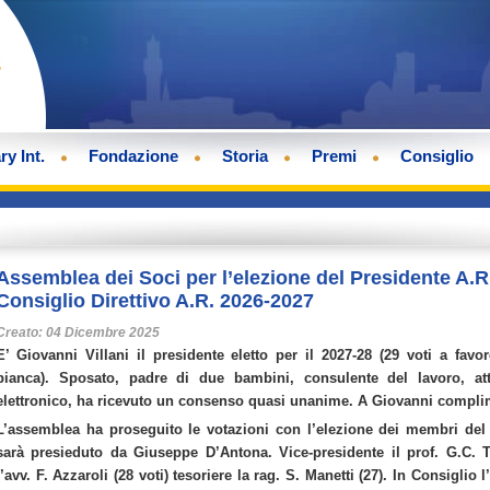
ry Int.
Fondazione
Storia
Premi
Consiglio
Assemblea dei Soci per l’elezione del Presidente A.R
Consiglio Direttivo A.R. 2026-2027
Creato: 04 Dicembre 2025
E’ Giovanni Villani il presidente eletto per il 2027-28 (29 voti a fa
bianca). Sposato, padre di due bambini, consulente del lavoro, att
elettronico, ha ricevuto un consenso quasi unanime. A Giovanni complim
L’assemblea ha proseguito le votazioni con l’elezione dei membri del 
sarà presieduto da Giuseppe D’Antona. Vice-presidente il prof. G.C. T
l’avv. F. Azzaroli (28 voti) tesoriere la rag. S. Manetti (27). In Consiglio l