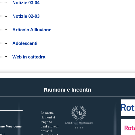
Notizie 03-04
Notizie 02-03
Articolo Allluvione
Adolescenti
Web in cattedra
Riunioni e Incontri
Le nostre
riunioni si
tengono
ogni giovedì
ome Presidente
presso il
2026