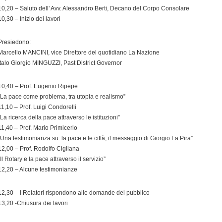
10,20 – Saluto dell' Avv. Alessandro Berti, Decano del Corpo Consolare
10,30 – Inizio dei lavori
Presiedono:
Marcello MANCINI, vice Direttore del quotidiano La Nazione
Italo Giorgio MINGUZZI, Past District Governor
10,40 – Prof. Eugenio Ripepe
“La pace come problema, tra utopia e realismo”
11,10 – Prof. Luigi Condorelli
“La ricerca della pace attraverso le istituzioni”
11,40 – Prof. Mario Primicerio
“Una testimonianza su: la pace e le città, il messaggio di Giorgio La Pira”
12,00 – Prof. Rodolfo Cigliana
“Il Rotary e la pace attraverso il servizio”
12,20 – Alcune testimonianze
12,30 – I Relatori rispondono alle domande del pubblico
13,20 -Chiusura dei lavori