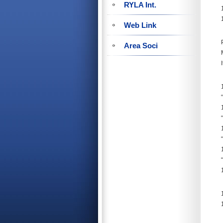
RYLA Int.
Web Link
Area Soci