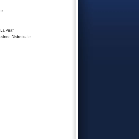
ze
 La Pira”
ssione Distrettuale