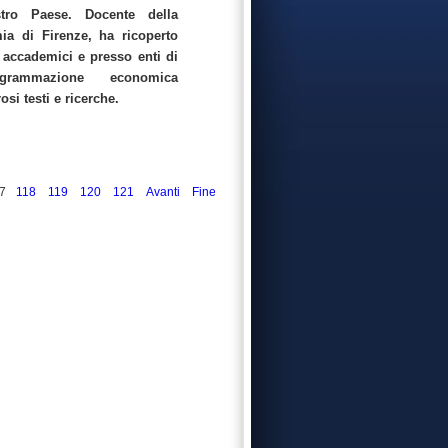
tro Paese. Docente della
ia di Firenze, ha ricoperto
 accademici e presso enti di
rammazione economica
i testi e ricerche.
7
118
119
120
121
Avanti
Fine