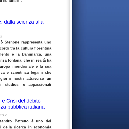
a culturale”.
: dalla scienza alla
12
olò Stenone rappresenta uno
cordi tra la cultura fiorentina
imento e la Danimarca, una
enza lontana, che in realtà ha
uropa meridionale e la sua
ica e scientifica legami che
giorni nostri attraverso un
di studiosi e appassionati
 e Crisi del debito
za pubblica italiana
2012
ssandro Petretto è uno dei
i della ricerca in economia