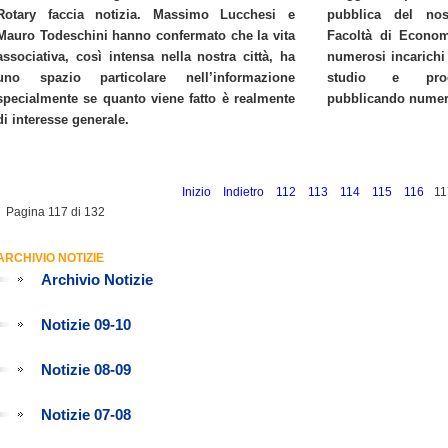
Rotary faccia notizia. Massimo Lucchesi e
pubblica del nos
Mauro Todeschini hanno confermato che la vita
Facoltà di Econom
associativa, così intensa nella nostra città, ha
numerosi incarichi
uno spazio particolare nell’informazione
studio e prog
specialmente se quanto viene fatto è realmente
pubblicando numeros
di interesse generale.
Inizio
Indietro
112
113
114
115
116
11
Pagina 117 di 132
ARCHIVIO NOTIZIE
Archivio Notizie
Notizie 09-10
Notizie 08-09
Notizie 07-08