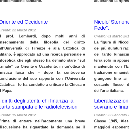
problematiche sanitarie.
aiuteranno la ripres
Oriente ed Occidente
Nicolo' Stenone
Fede”.
Creato: 22 Marzo 2012
Il prof. Lombardi, dopo molti anni di
Creato: 01 Marzo 20
insegnamento della filosofia del diritto
La figura di Nicc
all’Università di Firenze e alla Cattolica di
dei più duraturi rac
Milano, è approdato ad una ricerca personale e
del tardo Rinasc
filosofica che egli stesso ha definito stare “sul
terra solo in appar
crinale” tra Oriente e Occidente, in un’ottica di
mantenuto con l’E
mistica laica che – dopo la controversa
tradizione umanist
conclusione del suo rapporto con l’Università
giungono fino ai 
Cattolica - lo ha condotto a criticare la Chiesa e
costante flusso 
il Papa.
dell’arte italiana.
I diritti degli utenti: chi finanzia la
Liberalizzazioni
carta stampata e le radiotelevisioni
sovrano e finan
Creato: 15 Marzo 2012
Creato: 23 Febbraio 
Prima di entrare nell’argomento una breve
Classe 1945, Ale
discussione ha riguardato la domanda se il
maggiori esponent