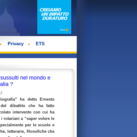
Privacy
ETS
e sussulti nel mondo e
talia ?
12
iografia” ha detto Ernesto
 del dibattito che ha fatto
colato intervento con cui ha
i rotariani a “saper volere le
pecialmente per le scuole e
iche, letterarie, filosofiche che