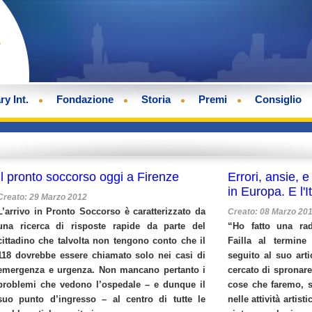
ry Int.
Fondazione
Storia
Premi
Consiglio
Il pronto soccorso oggi a Firenze
Errori, ansie, 
in Europa. E l'I
Creato: 29 Marzo 2012
L’arrivo in Pronto Soccorso è caratterizzato da
Creato: 08 Marzo 20
una ricerca di risposte rapide da parte del
“Ho fatto una rad
cittadino che talvolta non tengono conto che il
Failla al termine
118 dovrebbe essere chiamato solo nei casi di
seguito al suo arti
emergenza e urgenza. Non mancano pertanto i
cercato di spronare 
problemi che vedono l’ospedale – e dunque il
cose che faremo, s
suo punto d’ingresso – al centro di tutte le
nelle attività artist